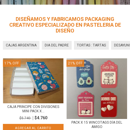
DISEÑAMOS Y FABRICAMOS PACKAGING
CREATIVO ESPECIALIZADO EN PASTELERIA DE
DISEÑO
CAJAS ARGENTINA
DIA DEL PADRE
TORTAS : TARTAS
DESAYUN
17
%
OFF
21
%
OFF
CAJA PRINCIPE CON DIVISIONES
MINI PACK X...
$4.760
$5.740
PACK X 15 WINCOTAGS DÍA DEL
AMIGO