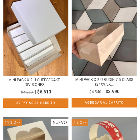
MINI PACK X 2 U BUDIN 7.5 CLASS
MINI PACK X 2 U CHEESECAKE +
(24X9.5X...
DIVISIONES...
$3.990
$6.610
$4.540
$7.250
NUEVO
11
%
OFF
7
%
OFF