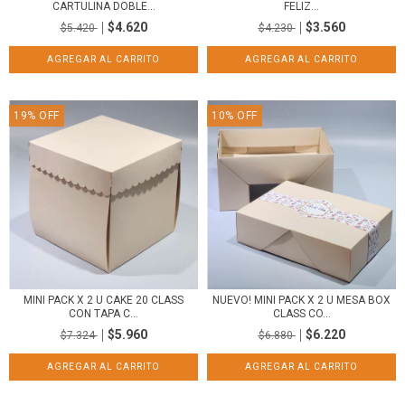
CARTULINA DOBLE...
FELIZ...
$4.620
$3.560
$5.420
$4.230
19
%
OFF
10
%
OFF
MINI PACK X 2 U CAKE 20 CLASS
NUEVO! MINI PACK X 2 U MESA BOX
CON TAPA C...
CLASS CO...
$5.960
$6.220
$7.324
$6.880