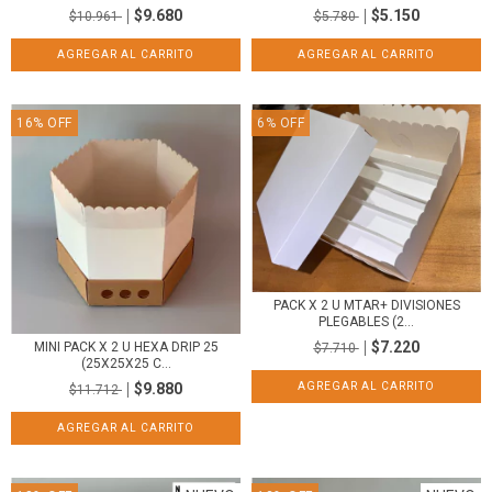
$9.680
$5.150
$10.961
$5.780
16
%
OFF
6
%
OFF
PACK X 2 U MTAR+ DIVISIONES
PLEGABLES (2...
$7.220
MINI PACK X 2 U HEXA DRIP 25
$7.710
(25X25X25 C...
$9.880
$11.712