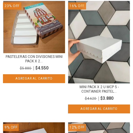
23
%
OFF
16
%
OFF
PASTELERAS CON DIVISIONES MINI
PACK X 2...
$4.550
$5.880
MINI PACK X 2 U MCP 5 -
CONTAINER PASTEL...
$3.880
$4.620
9
%
OFF
12
%
OFF