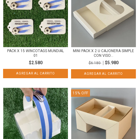
PACK X 15 WINCOTAGS MUNDIAL
MINI PACK X 2 U CAJONERA SIMPLE
01
CON VISO...
$2.580
$5.980
$6.180
15
%
OFF