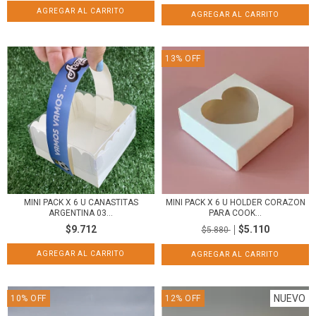
13
%
OFF
MINI PACK X 6 U CANASTITAS
MINI PACK X 6 U HOLDER CORAZON
ARGENTINA 03...
PARA COOK...
$9.712
$5.110
$5.880
NUEVO
10
%
OFF
12
%
OFF