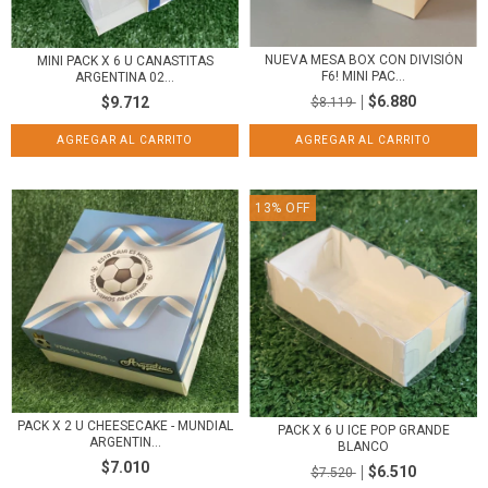
NUEVA MESA BOX CON DIVISIÓN
MINI PACK X 6 U CANASTITAS
F6! MINI PAC...
ARGENTINA 02...
$6.880
$9.712
$8.119
13
%
OFF
PACK X 2 U CHEESECAKE - MUNDIAL
PACK X 6 U ICE POP GRANDE
ARGENTIN...
BLANCO
$7.010
$6.510
$7.520