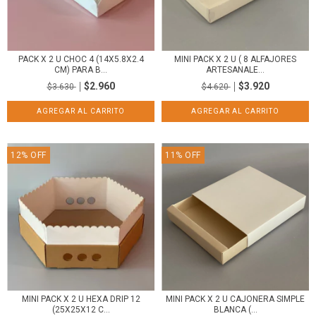
PACK X 2 U CHOC 4 (14X5.8X2.4
MINI PACK X 2 U ( 8 ALFAJORES
CM) PARA B...
ARTESANALE...
$2.960
$3.920
$3.630
$4.620
12
%
OFF
11
%
OFF
MINI PACK X 2 U HEXA DRIP 12
MINI PACK X 2 U CAJONERA SIMPLE
(25X25X12 C...
BLANCA (...