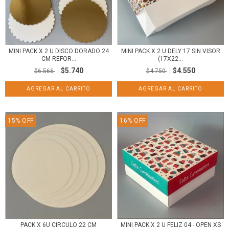
MINI PACK X 2 U DISCO DORADO 24
MINI PACK X 2 U DELY 17 SIN VISOR
CM REFOR...
(17X22...
$5.740
$4.550
$6.566
$4.750
15
%
OFF
16
%
OFF
PACK X 6U CIRCULO 22 CM
MINI PACK X 2 U FELIZ 04 - OPEN XS