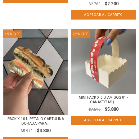
$2.200
$2.780
19
%
OFF
22
%
OFF
MINI PACK X 6 U AMIGOS 01 -
CANASTITAS (...
$5.880
$7.510
PACK X 10 U PETALO CARTULINA
DORADA PARA...
$4.800
$5.910