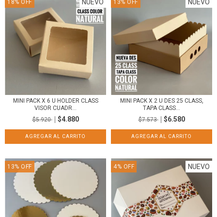
NUEVO
NUEVO
18
%
OFF
13
%
OFF
MINI PACK X 6 U HOLDER CLASS
MINI PACK X 2 U DES 25 CLASS,
VISOR CUADR...
TAPA CLASS...
$4.880
$6.580
$5.920
$7.573
NUEVO
13
%
OFF
4
%
OFF