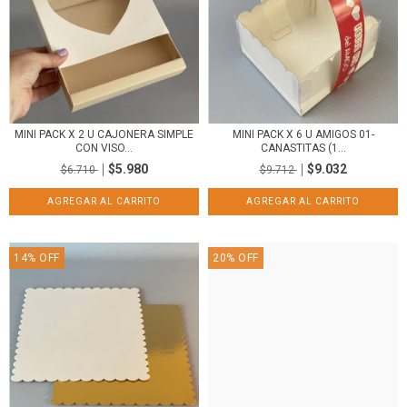
MINI PACK X 2 U CAJONERA SIMPLE
MINI PACK X 6 U AMIGOS 01-
CON VISO...
CANASTITAS (1...
$5.980
$9.032
$6.710
$9.712
14
%
OFF
20
%
OFF