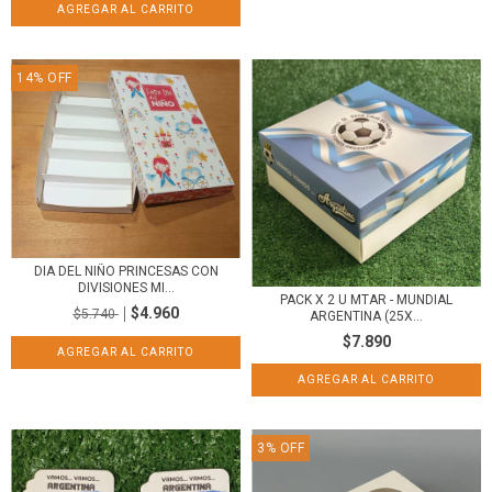
14
%
OFF
DIA DEL NIÑO PRINCESAS CON
DIVISIONES MI...
PACK X 2 U MTAR - MUNDIAL
$4.960
$5.740
ARGENTINA (25X...
$7.890
3
%
OFF